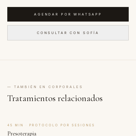
AGENDAR POR WHATSAPP
CONSULTAR CON SOFÍA
— TAMBIÉN EN
CORPORALES
Tratamientos relacionados
Sofía · Asesora Okara
RESPONDE AL INSTANTE
45 MIN · PROTOCOLO POR SESIONES
Presoterapia
Hola, soy
Sofía
, tu asesora