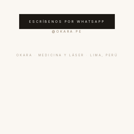
ESCRÍBENOS POR WHATSAPP
@
OKARA.PE
OKARA · MEDICINA Y LÁSER · LIMA, PERÚ