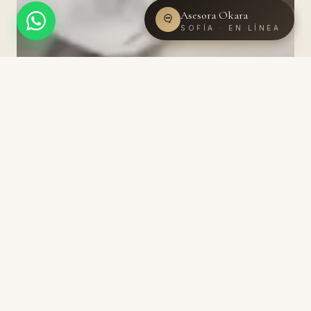
Asesora Okara
SOFÍA · EN LÍNEA
PORTADA ·
ANTIAGE · 9 MIN
Bioestimuladores: la nueva era del
antiage natural.
En lugar de rellenar, despiertan al colágeno para que la piel
se regenere desde adentro.
POR
DR. QUINTANA
19 JUN 2026
ANTIAGE · 5 MIN
5 beneficios del ácido hialurónico que no
conocías.
18 MAY 2026
DERMATOLOGÍA · 7 MIN