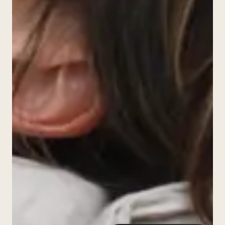
Hola, soy
Sofía
, tu asesora
estética de Okara. 🤍 ¿Te
recomiendo un tratamiento ideal
según lo que buscas hoy?
O
Cuéntame, ¿qué te gustaría trabajar
primero?
O
Rejuvenecer rostro
Acné y manchas
Esculpido corporal
Caída de cabello
Lookeada para evento