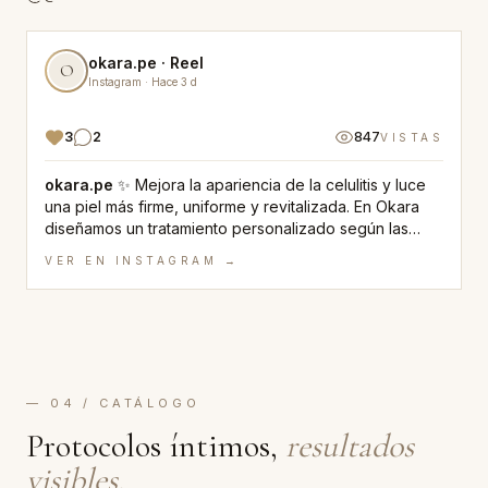
okara.pe
· Reel
O
Instagram
·
Hace 3 d
3
2
847
S
VISTAS
okara.pe
✨ Mejora la apariencia de la celulitis y luce
una piel más firme, uniforme y revitalizada. En Okara
D
diseñamos un tratamiento personalizado según las
f
necesidades de tu piel, combinando tecnología
inclu
VER EN
INSTAGRAM
→
médica y evaluación profesional. Agenda tu evaluación
Okara.
médica de cortesía. 💚 #Celulitis
#TratamientosCorporales #MedicinaEstética
y
#CuidadoCorporal #okara
— 04 / CATÁLOGO
Protocolos íntimos,
resultados
visibles.