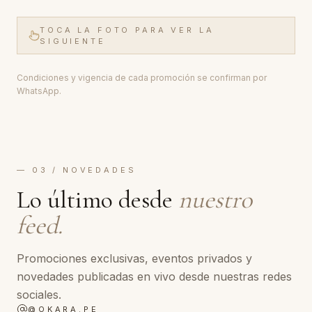
envejecimiento. También encontrarás opciones
últi
de depilación láser y tratamientos para uñas,
💙 **Promociones válidas del 1 al 31 de agosto
TOCA LA FOTO PARA VER LA
SIGUIENTE
con tecnología avanzada y protocolos
o ha
personalizados. 💙 **Promociones válidas del 1
evalua
al 31 de agosto o hasta agotar stock.** Cupos
eval
Condiciones y vigencia de cada promoción se confirman por
limitados y evaluación médica previa. 📲
Láser.** #Okar
WhatsApp.
**Agenda tu evaluación de cortesía en Okara
#Pr
Medicina y Láser.** #PromocionesLáserl
#Red
#DepilaciónLáser #Melasma #SecuelasDeAcné
#Bod
#Acrocordones
#Med
— 03 / NOVEDADES
Lo último desde
nuestro
feed.
Promociones exclusivas, eventos privados y
novedades publicadas en vivo desde nuestras redes
sociales.
@
OKARA.PE