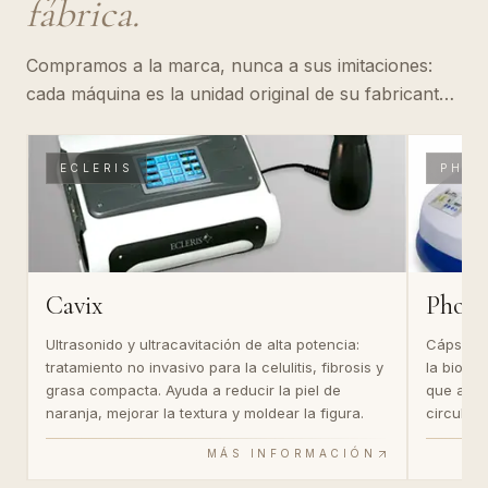
fábrica.
Compramos a la marca, nunca a sus imitaciones:
cada máquina es la unidad original de su fabricante.
Bajo cada equipo dejamos el enlace a su web oficial
para que puedas comprobarlo.
ECLERIS
PHO
Cavix
Photo
Ultrasonido y ultracavitación de alta potencia:
Cápsula 
tratamiento no invasivo para la celulitis, fibrosis y
la bioce
grasa compacta. Ayuda a reducir la piel de
que acti
naranja, mejorar la textura y moldear la figura.
circulaci
MÁS INFORMACIÓN