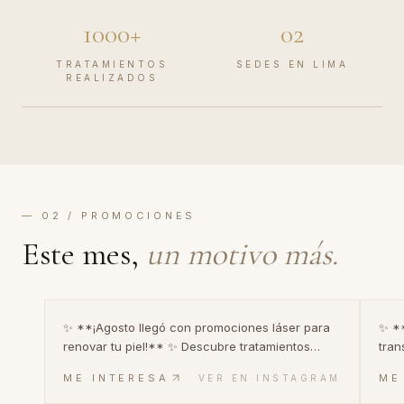
1000+
02
TRATAMIENTOS
SEDES EN LIMA
REALIZADOS
— 02 / PROMOCIONES
Este mes,
un motivo más.
1
/
10
✨ **¡Agosto llegó con promociones láser para
✨ **
renovar tu piel!** ✨ Descubre tratamientos
transfo
especializados para mejorar la apariencia del
trat
ME INTERESA
ME
VER EN INSTAGRAM
melasma, las secuelas de acné, las estrías, la
mejo
papada, los acrocordones y los signos de
músc