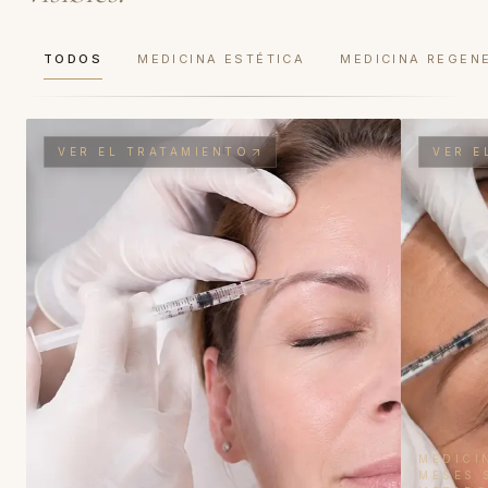
TODOS
MEDICINA ESTÉTICA
MEDICINA REGEN
VER EL TRATAMIENTO
VER E
MEDICI
MESES 