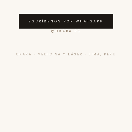
ESCRÍBENOS POR WHATSAPP
@
OKARA.PE
OKARA · MEDICINA Y LÁSER · LIMA, PERÚ