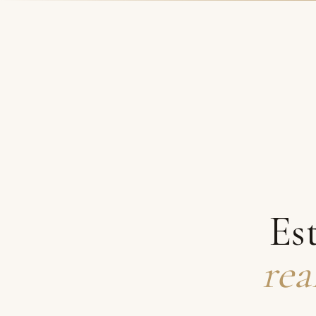
Es
rea