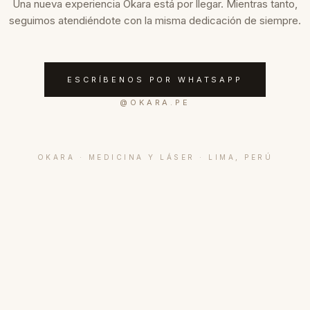
Una nueva experiencia Okara está por llegar. Mientras tanto,
seguimos atendiéndote con la misma dedicación de siempre.
ESCRÍBENOS POR WHATSAPP
@
OKARA.PE
OKARA · MEDICINA Y LÁSER · LIMA, PERÚ